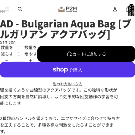
ビ
ビ
カー
デ
デ
ト内
の合
オ
オ
計ア
イテ
AD - Bulgarian Aqua Bag [ブ
ム
を
を
画
画
画
画
数:
0
再
再
像
像
像
像
ルガリアン アクアバッグ]
生
生
を
を
を
を
全
全
全
全
¥13,200
数量を
数量を
画
画
画
画
減らす
増やす
カートに追加する
面
面
面
面
で
で
で
で
表
表
表
表
示
示
示
示
別のお支払い方法
弧を描くような曲線型のアクアバッグです。この独特な形状が
回旋の方向を自然に誘導し、より効果的な回旋動作の学習を可
能にします。
2種類のハンドルを備えており、エクササイズに合わせて持ち方
を工夫することで、多種多様な刺激をもたらすことができま
す。