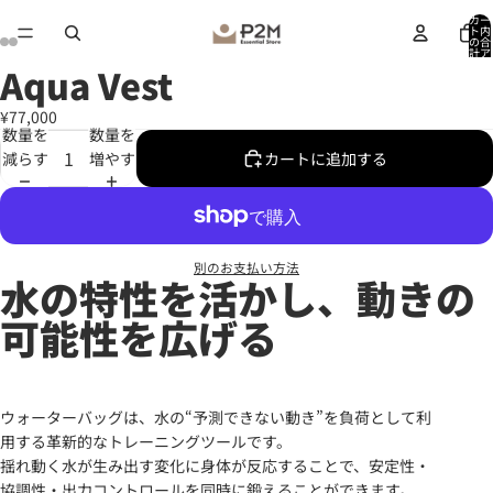
ビ
ビ
ビ
ビ
ビ
ビ
ビ
ビ
ビ
ビ
カー
デ
デ
デ
デ
デ
デ
デ
デ
デ
デ
ト内
の合
オ
オ
オ
オ
オ
オ
オ
オ
オ
オ
計ア
イテ
Aqua Vest
ム
を
を
を
を
を
を
を
を
を
を
画
数:
0
再
再
再
再
再
再
再
再
再
再
像
¥77,000
生
生
生
生
生
生
生
生
生
生
を
数量を
数量を
全
減らす
増やす
カートに追加する
画
面
で
表
別のお支払い方法
示
水の特性を活かし、動きの
可能性を広げる
ウォーターバッグは、水の“予測できない動き”を負荷として利
用する革新的なトレーニングツールです。
揺れ動く水が生み出す変化に身体が反応することで、安定性・
協調性・出力コントロールを同時に鍛えることができます。