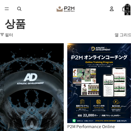
카트
에
있는
총
품목
상품
수:
0
필터
열 그리
Athletic
P2M
Development
Performance
-
Online
Bulgaria
Coaching
Bag
月
[불
額
가
継
리
続
아
プ
가
ラ
방]
ン
P2M Performance Online