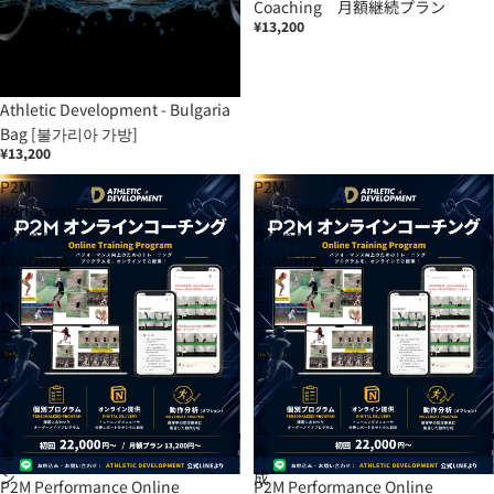
Coaching 月額継続プラン
¥13,200
Athletic Development - Bulgaria
Bag [불가리아 가방]
¥13,200
P2M
P2M
Performance
Performance
Online
Online
Coaching
Coaching
動
初
作
回
分
プ
析
ロ
オ
グ
プ
ラ
シ
ム
ョ
作
ン
成
P2M Performance Online
P2M Performance Online