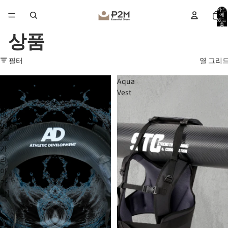
카트
에
있는
총
품목
상품
수:
0
필터
열 그리
Athletic
Aqua
Development
Vest
-
Bulgaria
Bag
[불
가
리
아
가
방]