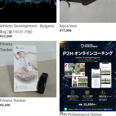
Athletic Development - Bulgaria
Aqua Vest
¥77,000
Bag [불가리아 가방]
¥13,200
Fitness
P2M
Tracker
Performance
Online
Coaching
初
回
プ
ロ
グ
ラ
Fitness Tracker
ム
¥3,300
作
成
P2M Performance Online