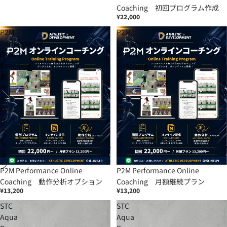
Coaching 初回プログラム作成
¥22,000
P2M
P2M
Performance
Performance
Online
Online
Coaching
Coaching
動
月
作
額
分
継
析
続
オ
プ
プ
ラ
シ
ン
ョ
ン
P2M Performance Online
P2M Performance Online
Coaching 動作分析オプション
Coaching 月額継続プラン
¥13,200
¥13,200
STC
STC
Aqua
Aqua