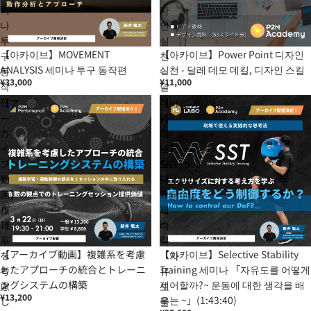
미
자
나
인
투
실
【아카이브】MOVEMENT
【아카이브】Power Point 디자인
구
천
ANALYSIS 세미나 투구 동작편
실천 - 달레 데모 데킬, 디자인 스킬
동
-
¥33,000
¥11,000
작
달
편
레
【ア
【아
데
ー
카
모
カ
이
데
イ
브】
킬,
ブ
Selective
디
動
Stability
자
画】
Training
인
複
세
스
雑
미
킬
系
나
【アーカイブ動画】複雑系を考慮
【아카이브】Selective Stability
を
「자
したアプローチの統合とトレーニ
Training 세미나 「자유도를 어떻게
考
유
ングシステムの構築
제어할까?~ 운동에 대한 생각을 배
慮
도
¥13,200
우는 ~」(1:43:40)
し
를