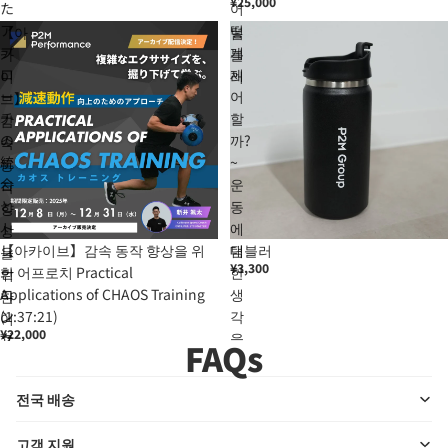
¥25,000
た
어
ア
떻
【아
텀
プ
게
카
블
ロ
제
이
러
ー
어
브】
チ
할
감
の
까?
속
統
~
동
合
운
작
と
동
향
ト
에
상
レ
【아카이브】감속 동작 향상을 위
대
텀블러
을
¥3,300
ー
한 어프로치 Practical
한
위
ニ
Applications of CHAOS Training
생
한
ン
(1:37:21)
각
어
¥22,000
グ
을
프
FAQs
シ
배
로
ス
우
치
전국 배송
テ
는
Practical
ム
~」
Applications
고객 지원
の
(1:43:40)