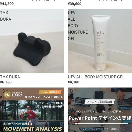
¥41,800
¥39,600
TMX
UFV
DURA
ALL
BODY
MOISTURE
GEL
품절
TMX DURA
UFV ALL BODY MOISTURE GEL
¥6,380
¥4,180
【아
【아
카
카
이
이
브】
브】
MOVEMENT
Power
ANALYSIS
Point
세
디